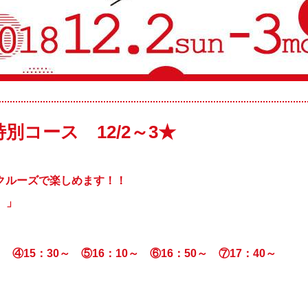
コース 12/2～3★
クルーズで楽しめます！！
込）」
～
④15：30～ ⑤16：10～ ⑥16：50～
⑦17：40～