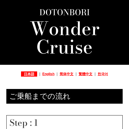
DOTONBORI
Wonder
Cruise
日本語
｜
English
｜
简体中文
｜
繁體中文
｜
한국어
ご乗船までの流れ
Step : 1